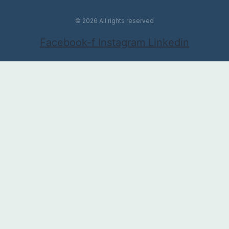
© 2026 All rights reserved
Facebook-f
Instagram
Linkedin
Ab dem 01. November
2021 übernimmt
ATHLETESLAB folgende
Dienstleistungen:
Bikefitting
Leistungsdiagnostik
Training & Coaching