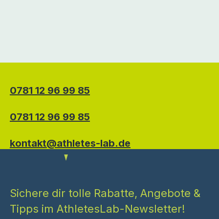
0781 12 96 99 85
0781 12 96 99 85
kontakt@athletes-lab.de
Sichere dir tolle Rabatte, Angebote &
Tipps im AthletesLab-Newsletter!