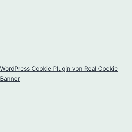
BESTZEIT bleibt weiterhin
dein Nr. 1 Partner für
Schweißdiagnostik -
Fueling & Pacing!
WordPress Cookie Plugin von Real Cookie
Banner